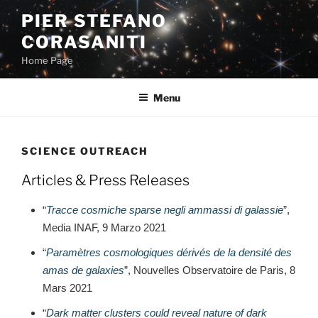
Skip
PIER STEFANO
to
CORASANITI
content
Home Page
Menu
SCIENCE OUTREACH
Articles & Press Releases
“
Tracce cosmiche sparse negli ammassi di galassie
”,
Media INAF, 9 Marzo 2021
“
Paramètres cosmologiques dérivés de la densité des
amas de galaxies
”, Nouvelles Observatoire de Paris, 8
Mars 2021
“
Dark matter clusters could reveal nature of dark